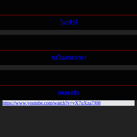
โบรชัวร์
ขอใบเสนอราคา
ทดลองขับ
https://www.youtube.com/watch?v=yX7uXza7J08