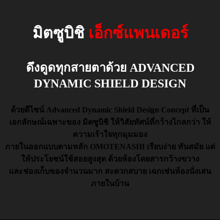
มิตซูบิชิ
เอ็กซ์แพนเดอร์
ดึงดูดทุกสายตาด้วย ADVANCED
DYNAMIC SHIELD DESIGN
ด้วยดีไซน์ Advanced Dynamic Shield Design Concept ที่เป็น
เอกลักษณ์เฉพาะของ มิตซูบิชิ ให้วิสัยทัศน์ที่กว้างไกลกว่า ให้
ความเร้าใจทุกมุมมอง
ภายในออกแบบตามหลัก OMOTENASHI เรียบง่าย ทันสมัย แต่
ให้ประโยชน์ใช้สอยสูงสุด ด้วยห้องโดยสารกว้างขวาง
และช่องเก็บของจำนวนมาก สะดวกสบาย เฉกเช่นห้องนั่งเล่น
ภายในบ้าน